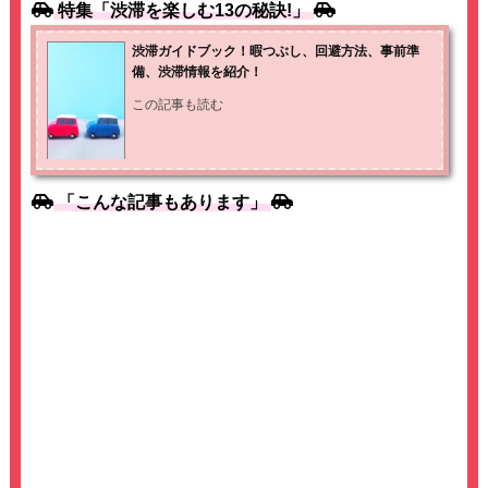
b
a
Li
特集「渋滞を楽しむ13の秘訣!」
o
n
渋滞ガイドブック！暇つぶし、回避方法、事前準
o
k
備、渋滞情報を紹介！
k
この記事も読む
「こんな記事もあります」