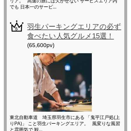
リア。 高速の旅には欠かせない サービスエリア内
でも 日本一のサービ...
羽生パーキングエリアの必ず
食べたい人気グルメ15選！
(65,600pv)
東北自動車道 埼玉県羽生市にある 「鬼平江戸処(上
りPA)」 こと羽生パーキングエリア。 風変りな風習
と雰囲気で 観...