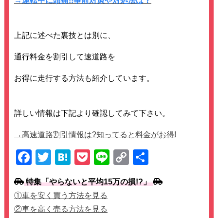
→運転中に頭痛!!事前対策や対処法は？
上記に述べた裏技とは別に、
通行料金を割引して速道路を
お得に走行する方法も紹介しています。
詳しい情報は下記より確認してみて下さい。
→高速道路割引情報は?知ってると料金がお得!
F
T
H
P
Li
C
共
a
wi
at
o
n
o
有
特集「やらないと平均15万の損!?」
c
tt
e
ck
e
p
①車を安く買う方法を見る
e
er
n
et
y
②車を高く売る方法を見る