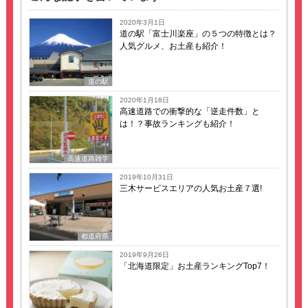
2020年3月1日
道の駅「富士川楽座」の５つの特徴とは？
人気グルメ、お土産も紹介！
道の駅
2020年1月18日
高速道路での衝撃的な「逆走件数」と
は！？事故ランキングも紹介！
高速道路雑学
2019年10月31日
三木サービスエリアの人気お土産７選!
都道府県
2019年9月26日
「北海道限定」お土産ランキングTop7！