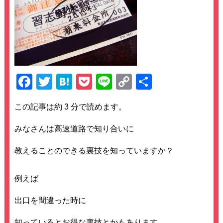
F
T
H
P
Li
C
共
a
wi
at
o
n
o
有
この記事は約 3 分で読めます。
c
tt
e
ck
e
p
e
er
n
et
y
みなさんは高速道路で知り合いに
b
a
Li
教えることのできる裏技を知っていますか？
o
n
o
k
例えば
k
出口を間違った時に
知っているとお得な裏技とかもあります。