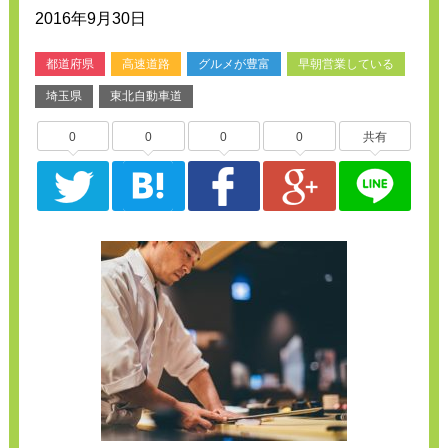
2016年9月30日
都道府県
高速道路
グルメが豊富
早朝営業している
埼玉県
東北自動車道
0
0
0
0
共有