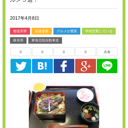
2017年4月8日
都道府県
高速道路
グルメが豊富
早朝営業している
岐阜県
東海北陸自動車道
0
0
0
0
共有