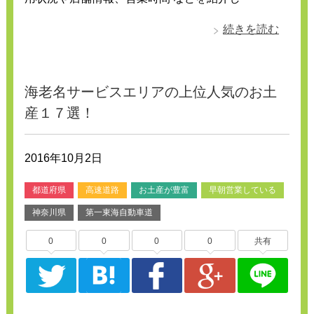
続きを読む
海老名サービスエリアの上位人気のお土
産１７選！
2016年10月2日
都道府県
高速道路
お土産が豊富
早朝営業している
神奈川県
第一東海自動車道
0
0
0
0
共有