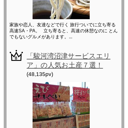
家族や恋人、友達などで行く 旅行ついでに立ち寄る
高速SA・PA。 立ち寄ると、高速の休憩なのに とん
でもないグルメがあります。...
「駿河湾沼津サービスエリ
ア」の人気お土産７選！
(48,135pv)