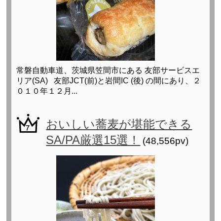
常磐自動車道、茨城県笠間市にある 友部サービスエ
リア(SA) 友部JCT(前)と岩間IC (後) の間にあり、２
０１０年１２月...
おいしい蕎麦が堪能できる
SA/PA厳選15選！
(48,556pv)