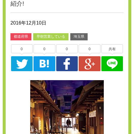
紹介!
2016年12月10日
都道府県
早朝営業している
埼玉県
0
0
0
0
共有