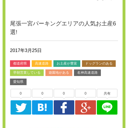
尾張一宮パーキングエリアの人気お土産6
選!
2017年3月25日
都道府県
高速道路
お土産が豊富
ドッグランのある
早朝営業している
遊園地がある
名神高速道路
愛知県
0
0
0
0
共有