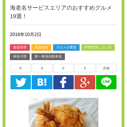
海老名サービスエリアのおすすめグルメ
19選！
2016年10月2日
都道府県
高速道路
グルメが豊富
早朝営業している
神奈川県
第一東海自動車道
0
0
0
0
共有