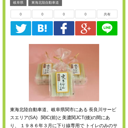
岐阜県
東海北陸自動車道
0
0
0
0
共有
東海北陸自動車道、岐阜県関市にある 長良川サービ
スエリア(SA) 関IC(前)と美濃関JCT(後)の間にあ
り、 １９８６年３月に下り線専用で トイレのみのサ