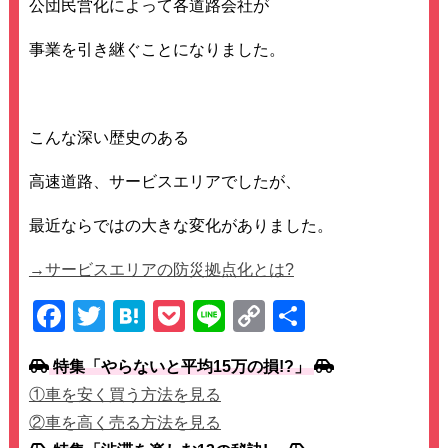
公団民営化によって各道路会社が
事業を引き継ぐことになりました。
こんな深い歴史のある
高速道路、サービスエリアでしたが、
最近ならではの大きな変化がありました。
→サービスエリアの防災拠点化とは?
F
T
H
P
Li
C
共
a
wi
at
o
n
o
有
特集「やらないと平均15万の損!?」
c
tt
e
ck
e
p
①車を安く買う方法を見る
e
er
n
et
y
②車を高く売る方法を見る
b
a
Li