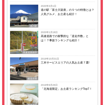
2020年3月1日
道の駅「富士川楽座」の５つの特徴とは？
人気グルメ、お土産も紹介！
道の駅
2020年1月18日
高速道路での衝撃的な「逆走件数」と
は！？事故ランキングも紹介！
高速道路雑学
2019年10月31日
三木サービスエリアの人気お土産７選!
都道府県
2019年9月26日
「北海道限定」お土産ランキングTop7！