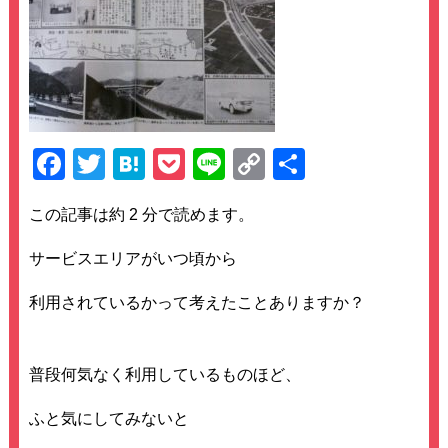
F
T
H
P
Li
C
共
a
wi
at
o
n
o
有
この記事は約 2 分で読めます。
c
tt
e
ck
e
p
e
er
n
et
y
サービスエリアがいつ頃から
b
a
Li
利用されているかって考えたことありますか？
o
n
o
k
普段何気なく利用しているものほど、
k
ふと気にしてみないと