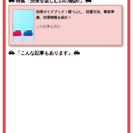
特集「渋滞を楽しむ13の秘訣!」
o
n
渋滞ガイドブック！暇つぶし、回避方法、事前準
o
k
備、渋滞情報を紹介！
k
この記事も読む
「こんな記事もあります」