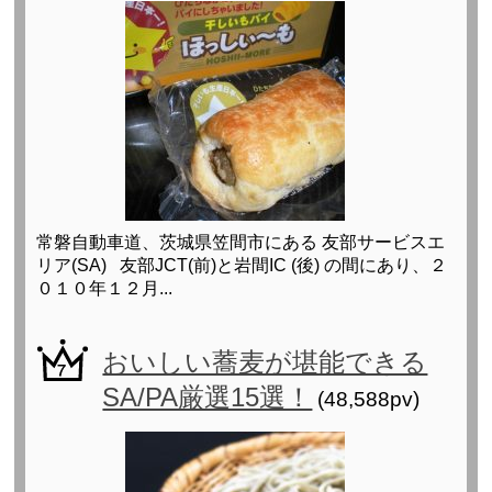
常磐自動車道、茨城県笠間市にある 友部サービスエ
リア(SA) 友部JCT(前)と岩間IC (後) の間にあり、２
０１０年１２月...
おいしい蕎麦が堪能できる
SA/PA厳選15選！
(48,588pv)