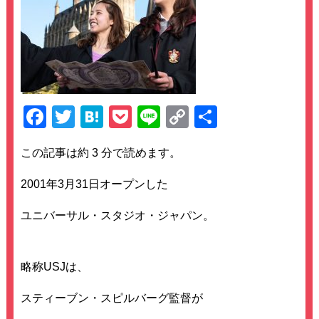
F
T
H
P
Li
C
共
a
wi
at
o
n
o
有
この記事は約 3 分で読めます。
c
tt
e
ck
e
p
e
er
n
et
y
2001年3月31日オープンした
b
a
Li
ユニバーサル・スタジオ・ジャパン。
o
n
o
k
略称USJは、
k
スティーブン・スピルバーグ監督が