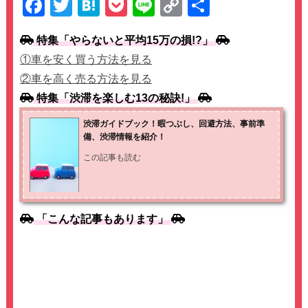
F
T
H
P
Li
C
共
a
wi
at
o
n
o
有
特集「やらないと平均15万の損!?」
c
tt
e
ck
e
p
①車を安く買う方法を見る
e
er
n
et
y
②車を高く売る方法を見る
b
a
Li
特集「渋滞を楽しむ13の秘訣!」
o
n
渋滞ガイドブック！暇つぶし、回避方法、事前準
o
k
備、渋滞情報を紹介！
k
この記事も読む
「こんな記事もあります」