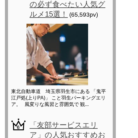
の必ず食べたい人気グ
ルメ15選！
(65,593pv)
東北自動車道 埼玉県羽生市にある 「鬼平
江戸処(上りPA)」 こと羽生パーキングエリ
ア。 風変りな風習と雰囲気で 観...
「友部サービスエリ
ア」の人気おすすめお