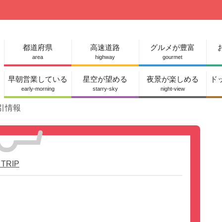
都道府県
高速道路
グルメが豊富
area
highway
gourmet
早朝営業している
星空が望める
夜景が楽しめる
ド
early-morning
starry-sky
night-view
引情報
」タグの記事一覧