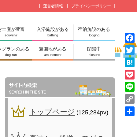
運営者情報
プライバシーポリシー
お土産が豊富
入浴施設がある
宿泊施設のある
souvenir
bathing
lodging
F
ッグランのある
遊園地がある
閉鎖中
dog-run
amusement
closure
a
T
c
w
H
e
i
a
P
b
t
t
o
o
L
t
e
c
o
i
e
C
トップページ
n
(125,284pv)
k
k
n
r
o
a
共
e
e
p
有
t