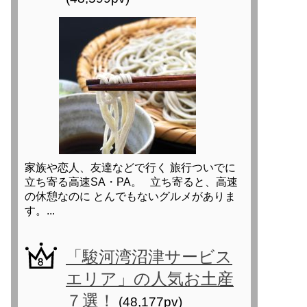
家族や恋人、友達などで行く 旅行ついでに
立ち寄る高速SA・PA。 立ち寄ると、高速
の休憩なのに とんでもないグルメがありま
す。...
「駿河湾沼津サービス
エリア」の人気お土産
７選！
(48,177pv)