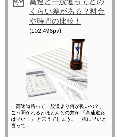
高速と一般道ってどの
y
くらい差がある？料金
L
や時間の比較！
i
(102,496pv)
n
k
「高速道路って一般道より何が良いの？」
こう聞かれるとほとんどの方が 「高速道路
は早い！」 と言うでしょう。 一概に早いと
言って...