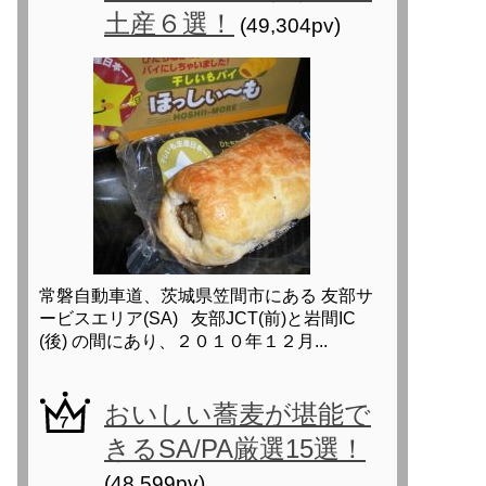
土産６選！
(49,304pv)
常磐自動車道、茨城県笠間市にある 友部サ
ービスエリア(SA) 友部JCT(前)と岩間IC
(後) の間にあり、２０１０年１２月...
おいしい蕎麦が堪能で
きるSA/PA厳選15選！
(48,599pv)