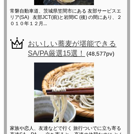
常磐自動車道、茨城県笠間市にある 友部サービスエ
リア(SA) 友部JCT(前)と岩間IC (後) の間にあり、２
０１０年１２月...
おいしい蕎麦が堪能できる
SA/PA厳選15選！
(48,577pv)
家族や恋人、友達などで行く 旅行ついでに立ち寄る