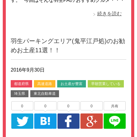
す。 今回はそんな羽生PAの おすすめグルメ・・・
続きを読む
羽生パーキングエリア(鬼平江戸処)のお勧
めお土産11選！！
2016年9月30日
都道府県
高速道路
お土産が豊富
早朝営業している
埼玉県
東北自動車道
0
0
0
0
共有