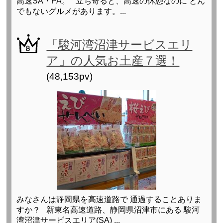
高速SA・PA。 立ち寄ると、高速の休憩なのに とん
でもないグルメがあります。...
「駿河湾沼津サービスエリ
ア」の人気お土産７選！
(48,153pv)
みなさんは静岡県を高速道路で 通過することありま
すか？ 新東名高速道路、静岡県沼津市にある 駿河
湾沼津サービスエリア(SA) ...